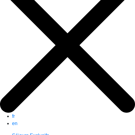
fr
en